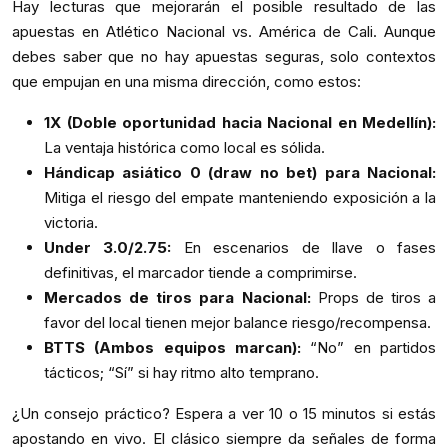
Hay lecturas que mejorarán el posible resultado de las
apuestas en Atlético Nacional vs. América de Cali. Aunque
debes saber que no hay apuestas seguras, solo contextos
que empujan en una misma dirección, como estos:
1X (Doble oportunidad hacia Nacional en Medellín):
La ventaja histórica como local es sólida.
Hándicap asiático 0 (draw no bet) para Nacional:
Mitiga el riesgo del empate manteniendo exposición a la
victoria.
Under 3.0/2.75:
En escenarios de llave o fases
definitivas, el marcador tiende a comprimirse.
Mercados de tiros para Nacional:
Props de tiros a
favor del local tienen mejor balance riesgo/recompensa.
BTTS (Ambos equipos marcan):
“No” en partidos
tácticos; “Sí” si hay ritmo alto temprano.
¿Un consejo práctico? Espera a ver 10 o 15 minutos si estás
apostando en vivo. El clásico siempre da señales de forma