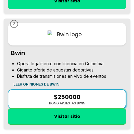
Visitar sitio
2
Bwin
Opera legalmente con licencia en Colombia
Gigante oferta de apuestas deportivas
Disfruta de transmisiones en vivo de eventos
LEER OPINIONES DE BWIN
$250000
BONO APUESTAS BWIN
Visitar sitio