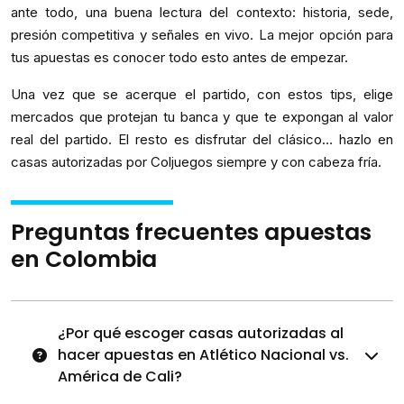
ante todo, una buena lectura del contexto: historia, sede,
presión competitiva y señales en vivo. La mejor opción para
tus apuestas es conocer todo esto antes de empezar.
Una vez que se acerque el partido, con estos tips, elige
mercados que protejan tu banca y que te expongan al valor
real del partido. El resto es disfrutar del clásico… hazlo en
casas autorizadas por Coljuegos siempre y con cabeza fría.
Preguntas frecuentes apuestas
en Colombia
¿Por qué escoger casas autorizadas al
hacer apuestas en Atlético Nacional vs.
América de Cali?