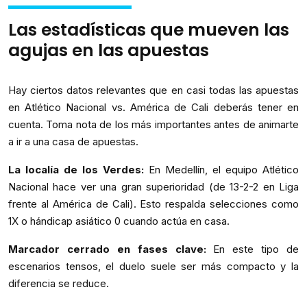
Las estadísticas que mueven las
agujas en las apuestas
Hay ciertos datos relevantes que en casi todas las apuestas
en Atlético Nacional vs. América de Cali deberás tener en
cuenta. Toma nota de los más importantes antes de animarte
a ir a una casa de apuestas.
La localía de los Verdes:
En Medellín, el equipo Atlético
Nacional hace ver una gran superioridad (de 13-2-2 en Liga
frente al América de Cali). Esto respalda selecciones como
1X o hándicap asiático 0 cuando actúa en casa.
Marcador cerrado en fases clave:
En este tipo de
escenarios tensos, el duelo suele ser más compacto y la
diferencia se reduce.