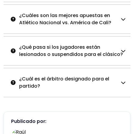
¿Cuáles son las mejores apuestas en
Atlético Nacional vs. América de Cali?
¿Qué pasa si los jugadores están
lesionados o suspendidos para el clásico?
¿Cuál es el árbitro designado para el
partido?
Publicado por: