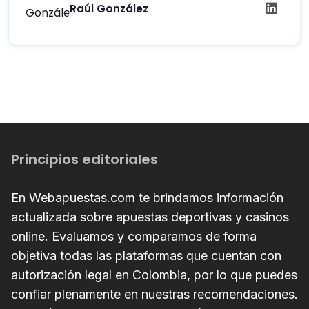
Raúl González
Principios editoriales
En Webapuestas.com te brindamos información
actualizada sobre apuestas deportivas y casinos
online. Evaluamos y comparamos de forma
objetiva todas las plataformas que cuentan con
autorización legal en Colombia, por lo que puedes
confiar plenamente en nuestras recomendaciones.