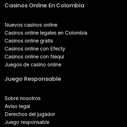
Casinos Online En Colombia
Nuevos casinos online
Casinos online legales en Colombia
Casinos online gratis
Casinos online con Efecty
Casinos online con Nequi
Juegos de casino online
Juego Responsable
Sobre nosotros
Aviso legal
Derechos del jugador
Juego responsable