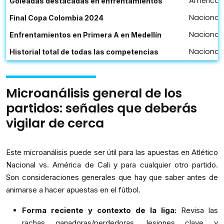
América 4
Goleadas destacadas en enfrentamientos
Nacional 3
Final Copa Colombia 2024
Nacional
Enfrentamientos en Primera A en Medellín
Nacional 
Historial total de todas las competencias
Microanálisis general de los
partidos: señales que deberás
vigilar de cerca
Este microanálisis puede ser útil para las apuestas en Atlético
Nacional vs. América de Cali y para cualquier otro partido.
Son consideraciones generales que hay que saber antes de
animarse a hacer apuestas en el fútbol.
Forma reciente y contexto de la liga:
Revisa las
rachas ganadoras/perdedoras, lesiones clave y