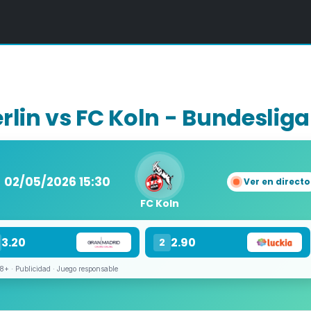
rlin vs FC Koln - Bundesliga
02/05/2026 15:30
Ver en directo
FC Koln
3.20
2.90
2
8+ · Publicidad · Juego responsable