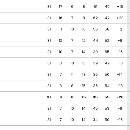
31
17
6
8
61
45
+16
31
16
7
8
62
42
+20
31
11
10
10
56
58
-2
31
12
7
12
44
52
-8
31
10
7
14
39
55
-16
31
8
10
13
39
49
-10
31
7
11
13
36
50
-14
31
8
8
15
36
54
-18
31
8
8
15
35
55
-20
31
7
10
14
45
53
-8
31
7
10
14
34
50
-16