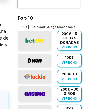
Top 10
e
18+ | Publicidad | Juego responsable
cha
200€ + 5
e de
FICHAS
DORADAS
ig y
VER BONO
100€
VER BONO
200€ X3
VER BONO
200€ + 30
GIROS
VER BONO
o
150€