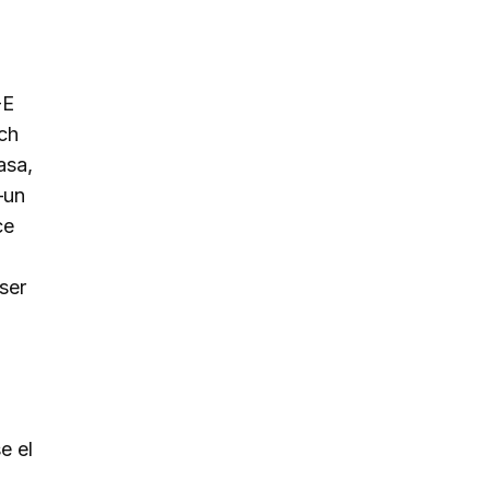
-E
ch
asa,
—un
ce
ser
e el