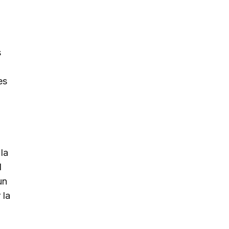
s
es
la
l
un
 la