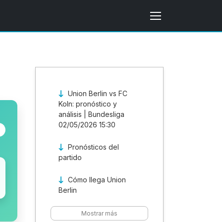
Union Berlin vs FC
Koln: pronóstico y
análisis | Bundesliga
02/05/2026 15:30
Pronósticos del
partido
Cómo llega Union
Berlin
Mostrar más