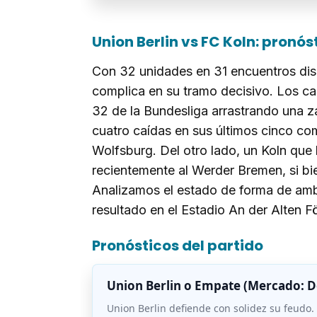
Union Berlin vs FC Koln: pronós
Con 32 unidades en 31 encuentros dis
complica en su tramo decisivo. Los cap
32 de la Bundesliga arrastrando una 
cuatro caídas en sus últimos cinco c
Wolfsburg. Del otro lado, un Koln que 
recientemente al Werder Bremen, si bien
Analizamos el estado de forma de amb
resultado en el Estadio An der Alten Fö
Pronósticos del partido
Union Berlin o Empate (Mercado: 
Union Berlin defiende con solidez su feudo.