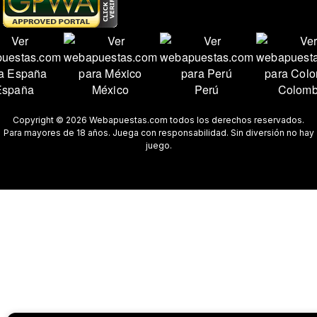
Selector Pais
España
México
Perú
Colomb
Copyright © 2026 Webapuestas.com todos los derechos reservados.
Para mayores de 18 años. Juega con responsabilidad. Sin diversión no hay
juego.