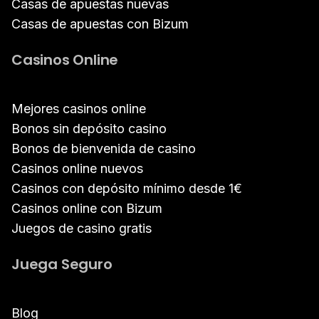
Casas de apuestas nuevas
Casas de apuestas con Bizum
Casinos Online
Mejores casinos online
Bonos sin depósito casino
Bonos de bienvenida de casino
Casinos online nuevos
Casinos con depósito mínimo desde 1€
Casinos online con Bizum
Juegos de casino gratis
Juega Seguro
Blog