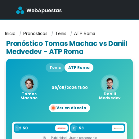
Inicio
Pronósticos
Tenis
ATP Roma
Pronóstico Tomas Machac vs Daniil
Medvedev - ATP Roma
Tenis
ATP Roma
09/05/2026 11:00
Tomas
Daniil
Machac
Medvedev
Ver en directo
2.50
1.53
1
2
18+ · Publicidad · Juego responsable