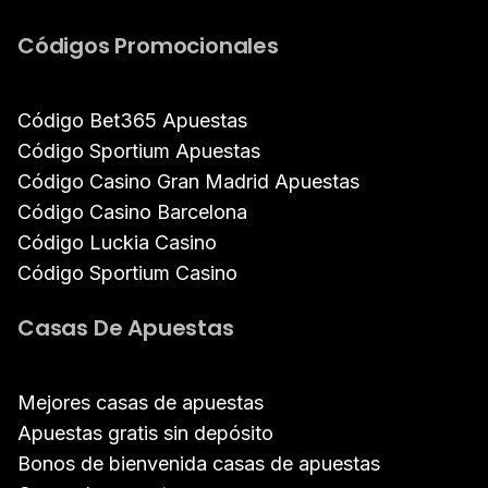
Códigos Promocionales
Código Bet365 Apuestas
Código Sportium Apuestas
Código Casino Gran Madrid Apuestas
Código Casino Barcelona
Código Luckia Casino
Código Sportium Casino
Casas De Apuestas
Mejores casas de apuestas
Apuestas gratis sin depósito
Bonos de bienvenida casas de apuestas