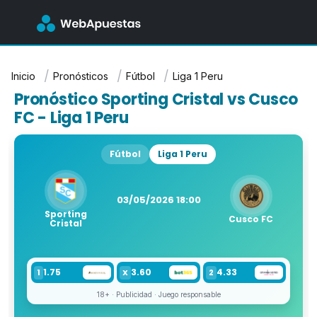
Inicio
Pronósticos
Fútbol
Liga 1 Peru
Pronóstico Sporting Cristal vs Cusco
FC - Liga 1 Peru
Fútbol
Liga 1 Peru
03/05/2026 18:00
Sporting
Cusco FC
Cristal
1.75
3.60
4.33
1
X
2
18+ · Publicidad · Juego responsable