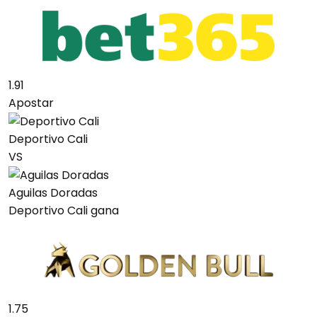
1.91
Apostar
Deportivo Cali
VS
Aguilas Doradas
Deportivo Cali gana
1.75