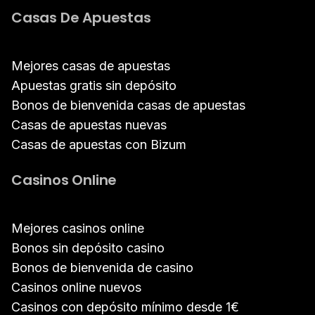
Casas De Apuestas
Mejores casas de apuestas
Apuestas gratis sin depósito
Bonos de bienvenida casas de apuestas
Casas de apuestas nuevas
Casas de apuestas con Bizum
Casinos Online
Mejores casinos online
Bonos sin depósito casino
Bonos de bienvenida de casino
Casinos online nuevos
Casinos con depósito mínimo desde 1€