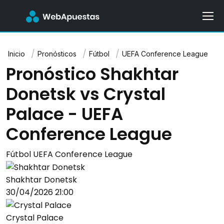
Inicio
Pronósticos
Fútbol
UEFA Conference League
Pronóstico Shakhtar
Donetsk vs Crystal
Palace - UEFA
Conference League
Fútbol
UEFA Conference League
Shakhtar Donetsk
30/04/2026 21:00
Crystal Palace