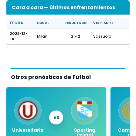
Cara a cara — últimos enfrentamientos
FECHA
LOCAL
RESULTADO
VISITANTE
2025-12-
Milan
2 - 2
Sassuolo
14
Otros pronósticos de Fútbol
VS
Universitario
Sporting
Cambr
Cristal
Ut