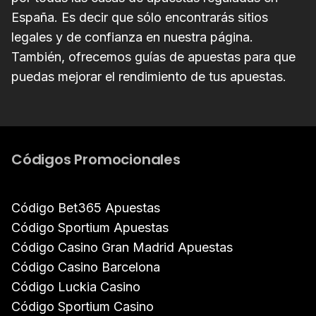
España. Es decir que sólo encontrarás sitios
legales y de confianza en nuestra página.
También, ofrecemos guías de apuestas para que
puedas mejorar el rendimiento de tus apuestas.
Códigos Promocionales
Código Bet365 Apuestas
Código Sportium Apuestas
Código Casino Gran Madrid Apuestas
Código Casino Barcelona
Código Luckia Casino
Código Sportium Casino