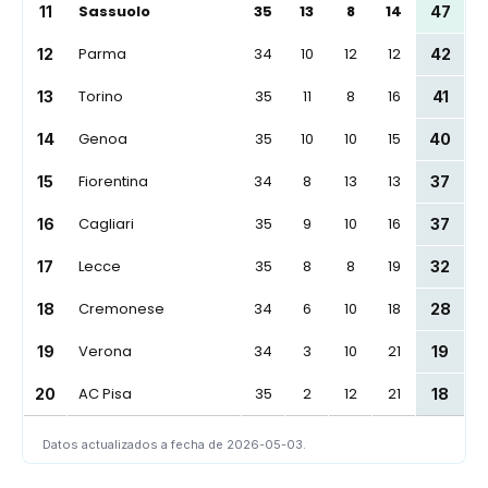
Sassuolo
35
13
8
14
11
47
Parma
34
10
12
12
12
42
Torino
35
11
8
16
13
41
Genoa
35
10
10
15
14
40
Fiorentina
34
8
13
13
15
37
Cagliari
35
9
10
16
16
37
Lecce
35
8
8
19
17
32
Cremonese
34
6
10
18
18
28
Verona
34
3
10
21
19
19
AC Pisa
35
2
12
21
20
18
Datos actualizados a fecha de 2026-05-03.