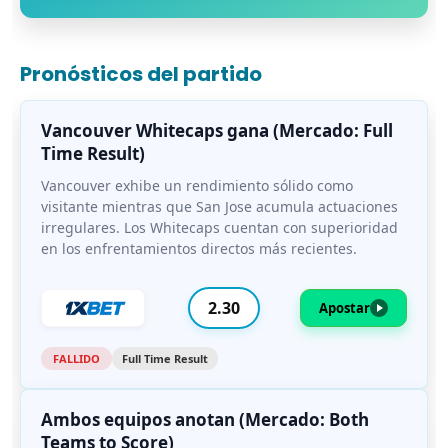
Pronósticos del partido
Vancouver Whitecaps gana (Mercado: Full
Time Result)
Vancouver exhibe un rendimiento sólido como
visitante mientras que San Jose acumula actuaciones
irregulares. Los Whitecaps cuentan con superioridad
en los enfrentamientos directos más recientes.
2.30
Apostar
FALLIDO
Full Time Result
Ambos equipos anotan (Mercado: Both
Teams to Score)