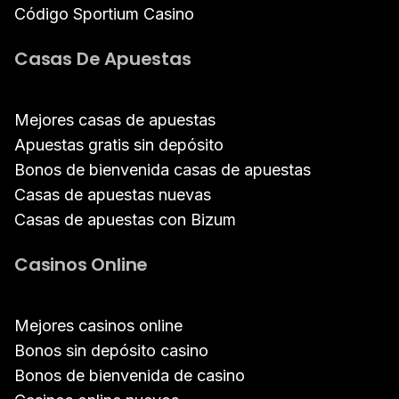
Código Sportium Casino
Casas De Apuestas
Mejores casas de apuestas
Apuestas gratis sin depósito
Bonos de bienvenida casas de apuestas
Casas de apuestas nuevas
Casas de apuestas con Bizum
Casinos Online
Mejores casinos online
Bonos sin depósito casino
Bonos de bienvenida de casino