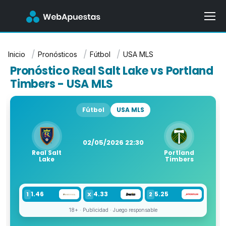
Inicio
Pronósticos
Fútbol
USA MLS
Pronóstico Real Salt Lake vs Portland
Timbers - USA MLS
Fútbol
USA MLS
02/05/2026 22:30
Real Salt
Portland
Lake
Timbers
1.46
4.33
5.25
1
X
2
18+ · Publicidad · Juego responsable