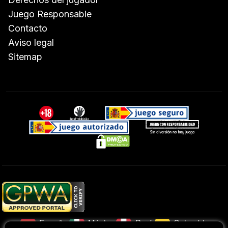
Juego Responsable
Contacto
Aviso legal
Sitemap
Selector Pais
España
México
Perú
Colombia