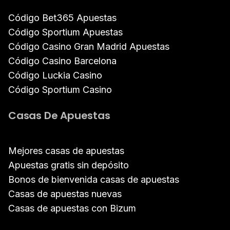
Código Bet365 Apuestas
Código Sportium Apuestas
Código Casino Gran Madrid Apuestas
Código Casino Barcelona
Código Luckia Casino
Código Sportium Casino
Casas De Apuestas
Mejores casas de apuestas
Apuestas gratis sin depósito
Bonos de bienvenida casas de apuestas
Casas de apuestas nuevas
Casas de apuestas con Bizum