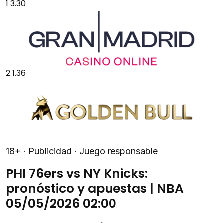
1
3.30
2
1.36
18+ · Publicidad · Juego responsable
PHI 76ers vs NY Knicks:
pronóstico y apuestas | NBA
05/05/2026 02:00