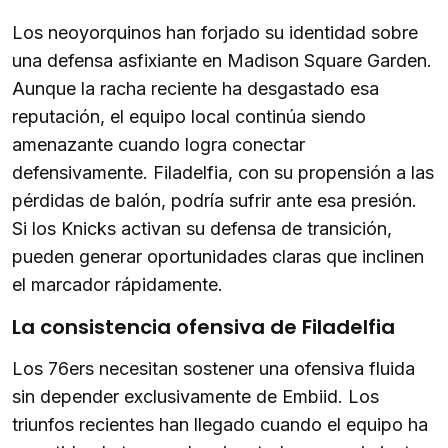
Los neoyorquinos han forjado su identidad sobre
una defensa asfixiante en Madison Square Garden.
Aunque la racha reciente ha desgastado esa
reputación, el equipo local continúa siendo
amenazante cuando logra conectar
defensivamente. Filadelfia, con su propensión a las
pérdidas de balón, podría sufrir ante esa presión.
Si los Knicks activan su defensa de transición,
pueden generar oportunidades claras que inclinen
el marcador rápidamente.
La consistencia ofensiva de Filadelfia
Los 76ers necesitan sostener una ofensiva fluida
sin depender exclusivamente de Embiid. Los
triunfos recientes han llegado cuando el equipo ha