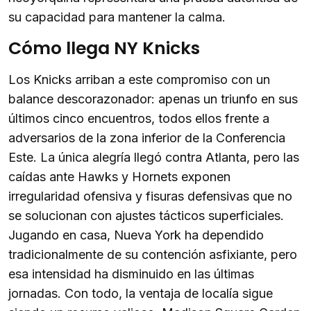
su capacidad para mantener la calma.
Cómo llega NY Knicks
Los Knicks arriban a este compromiso con un
balance descorazonador: apenas un triunfo en sus
últimos cinco encuentros, todos ellos frente a
adversarios de la zona inferior de la Conferencia
Este. La única alegría llegó contra Atlanta, pero las
caídas ante Hawks y Hornets exponen
irregularidad ofensiva y fisuras defensivas que no
se solucionan con ajustes tácticos superficiales.
Jugando en casa, Nueva York ha dependido
tradicionalmente de su contención asfixiante, pero
esa intensidad ha disminuido en las últimas
jornadas. Con todo, la ventaja de localía sigue