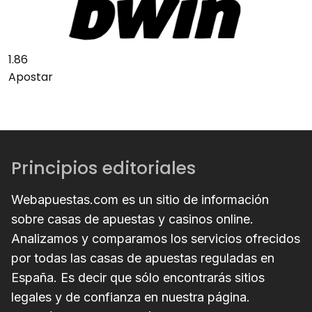
1.86
Apostar
Principios editoriales
Webapuestas.com es un sitio de información
sobre casas de apuestas y casinos online.
Analizamos y comparamos los servicios ofrecidos
por todas las casas de apuestas reguladas en
España. Es decir que sólo encontrarás sitios
legales y de confianza en nuestra página.