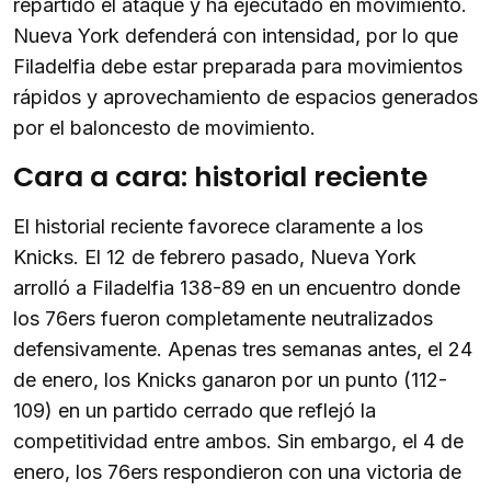
repartido el ataque y ha ejecutado en movimiento.
Nueva York defenderá con intensidad, por lo que
Filadelfia debe estar preparada para movimientos
rápidos y aprovechamiento de espacios generados
por el baloncesto de movimiento.
Cara a cara: historial reciente
El historial reciente favorece claramente a los
Knicks. El 12 de febrero pasado, Nueva York
arrolló a Filadelfia 138-89 en un encuentro donde
los 76ers fueron completamente neutralizados
defensivamente. Apenas tres semanas antes, el 24
de enero, los Knicks ganaron por un punto (112-
109) en un partido cerrado que reflejó la
competitividad entre ambos. Sin embargo, el 4 de
enero, los 76ers respondieron con una victoria de