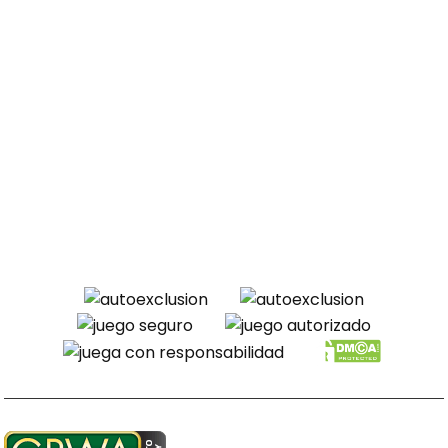
Blog
Sobre nosotros
Principios editoriales
Derechos del jugador
Juego Responsable
Contacto
Aviso legal
Sitemap