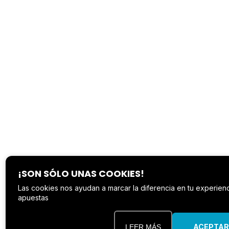
¡SON SÓLO UNAS COOKIES!
Las cookies nos ayudan a marcar la diferencia en tu experien
apuestas
ACEPTA
LEER MÁS