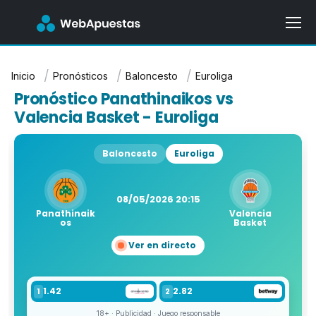
Inicio
Pronósticos
Baloncesto
Euroliga
Pronóstico Panathinaikos vs
Valencia Basket - Euroliga
Baloncesto
Euroliga
08/05/2026 20:15
Panathinaik
Valencia
os
Basket
Ver en directo
1.42
2.82
1
2
18+ · Publicidad · Juego responsable