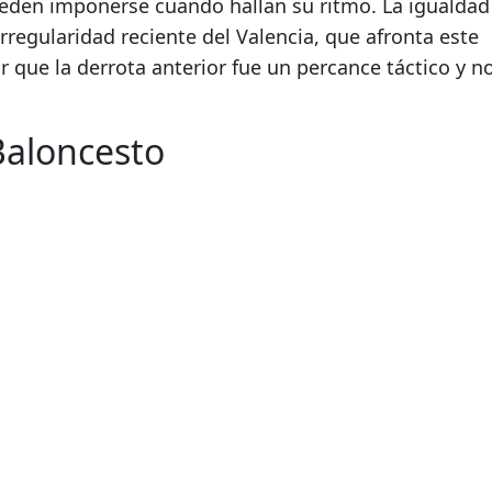
en imponerse cuando hallan su ritmo. La igualdad
irregularidad reciente del Valencia, que afronta este
 que la derrota anterior fue un percance táctico y n
Baloncesto