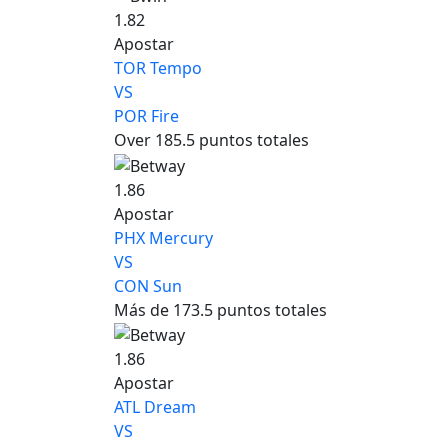
1.82
Apostar
TOR Tempo
VS
POR Fire
Over 185.5 puntos totales
1.86
Apostar
PHX Mercury
VS
CON Sun
Más de 173.5 puntos totales
1.86
Apostar
ATL Dream
VS