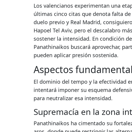
Los valencianos experimentan una etap
últimas cinco citas que denota falta d
duelo previo y Real Madrid, consiguier
Hapoel Tel Aviv, pero el descalabro má
sostener la intensidad. En condición de
Panathinaikos buscará aprovechar, part
pueden aplicar presión sostenida.
Aspectos fundamental
El dominio del tempo y la efectividad 
intentará imponer su esquema defensivo
para neutralizar esa intensidad.
Supremacía en la zona int
Panathinaikos ha cimentado su fortalez
aros, donde puede restringir las alter