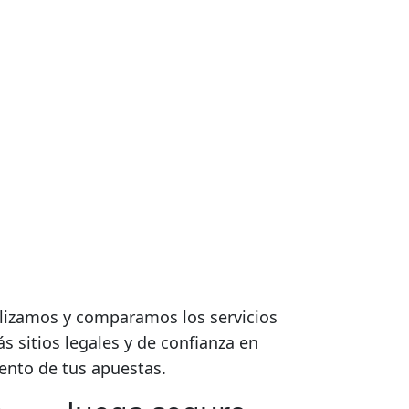
alizamos y comparamos los servicios
s sitios legales y de confianza en
ento de tus apuestas.