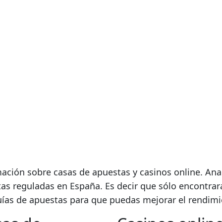
ación sobre casas de apuestas y casinos online. An
as reguladas en España. Es decir que sólo encontrará
ías de apuestas para que puedas mejorar el rendimi