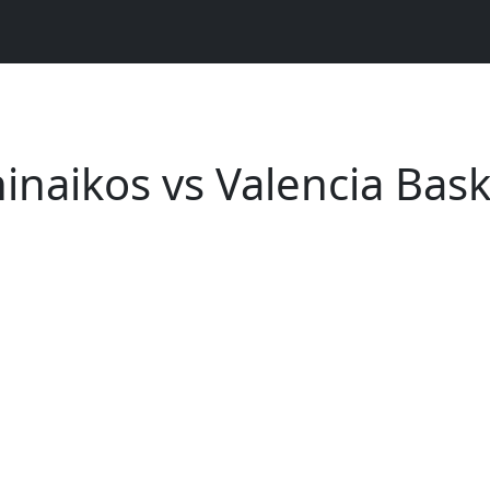
in depósito
inaikos vs Valencia Bask