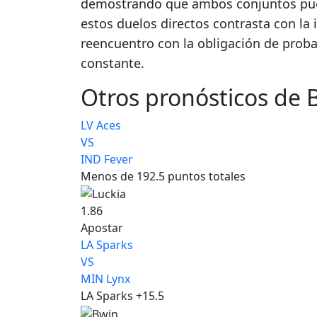
demostrando que ambos conjuntos pued
estos duelos directos contrasta con la 
reencuentro con la obligación de probar
constante.
Otros pronósticos de 
LV Aces
VS
IND Fever
Menos de 192.5 puntos totales
1.86
Apostar
LA Sparks
VS
MIN Lynx
LA Sparks +15.5