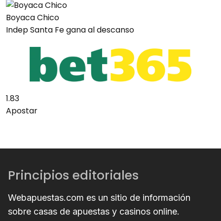
Boyaca Chico
Indep Santa Fe gana al descanso
1.83
Apostar
Principios editoriales
Webapuestas.com es un sitio de información
sobre casas de apuestas y casinos online.