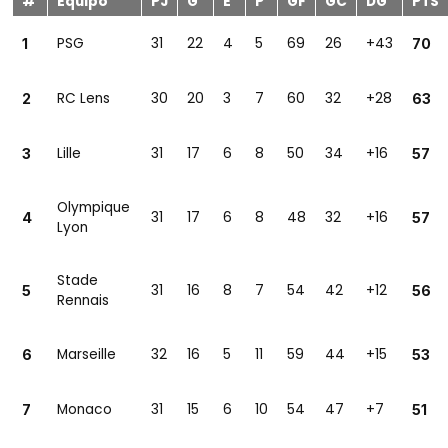
#
Equipo
PJ
G
E
P
GF
GC
DG
PTS
PSG
31
22
4
5
69
26
+43
1
70
RC Lens
30
20
3
7
60
32
+28
2
63
Lille
31
17
6
8
50
34
+16
3
57
Olympique
31
17
6
8
48
32
+16
4
57
Lyon
Stade
31
16
8
7
54
42
+12
5
56
Rennais
Marseille
32
16
5
11
59
44
+15
6
53
Monaco
31
15
6
10
54
47
+7
7
51