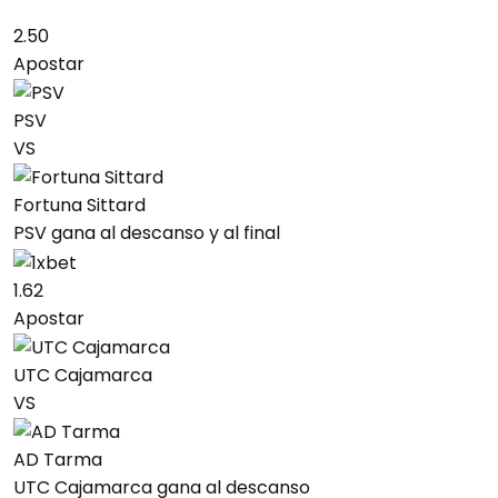
2.50
Apostar
PSV
VS
Fortuna Sittard
PSV gana al descanso y al final
1.62
Apostar
UTC Cajamarca
VS
AD Tarma
UTC Cajamarca gana al descanso