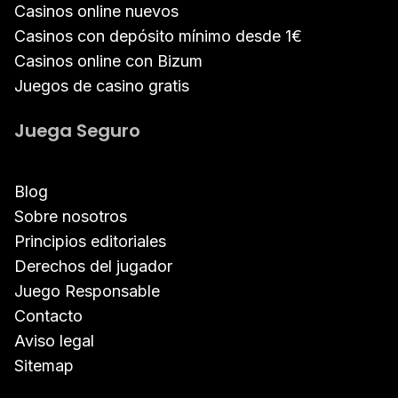
Casinos online nuevos
Casinos con depósito mínimo desde 1€
Casinos online con Bizum
Juegos de casino gratis
Juega Seguro
Blog
Sobre nosotros
Principios editoriales
Derechos del jugador
Juego Responsable
Contacto
Aviso legal
Sitemap