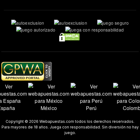
Selector Pais
España
México
Perú
Colomb
Copyright © 2026 Webapuestas.com todos los derechos reservados.
Para mayores de 18 años. Juega con responsabilidad. Sin diversión no hay
juego.