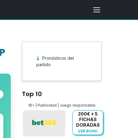
TP
Pronósticos del
partido
Top 10
18+ | Publicidad | Juego responsable
200€ + 5
FICHAS
DORADAS
VER BONO