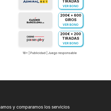
TIRADAS
VER BONO
200€ + 600
GIROS
VER BONO
200€ + 200
TIRADAS
VER BONO
18+ | Publicidad | Juego responsable
izamos y comparamos los servicios