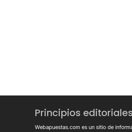
Principios editoriale
Webapuestas.com es un sitio de informa