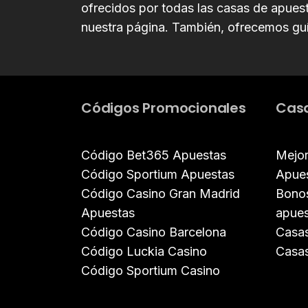
ofrecidos por todas las casas de apuest
nuestra página. También, ofrecemos guí
Códigos Promocionales
Casa
Código Bet365 Apuestas
Mejor
Código Sportium Apuestas
Apues
Código Casino Gran Madrid
Bonos
Apuestas
apues
Código Casino Barcelona
Casas
Código Luckia Casino
Casas
Código Sportium Casino