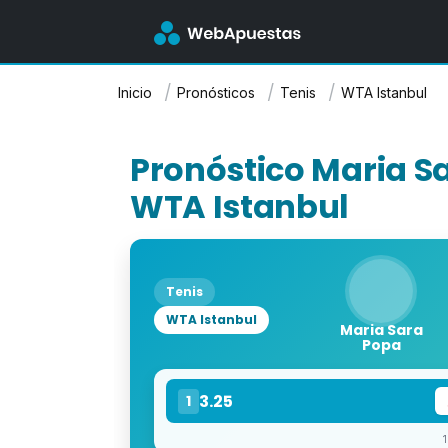
Inicio
Pronósticos
Tenis
WTA Istanbul
Pronóstico Maria S
WTA Istanbul
Tenis
WTA Istanbul
Maria Sara
Popa
3.25
1
1