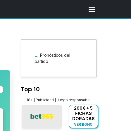
Pronósticos del
partido
Top 10
18+ | Publicidad | Juego responsable
200€ + 5
FICHAS
DORADAS
VER BONO