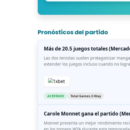
Pronósticos del partido
Más de 20.5 juegos totales (Mercad
Las dos tenistas suelen protagonizar manga
extender los juegos incluso cuando no logra 
ACERTADO
Total Games 2-Way
Carole Monnet gana el partido (Me
Monnet presenta un mejor rendimiento recie
en los torneos WTA durante esta temporada