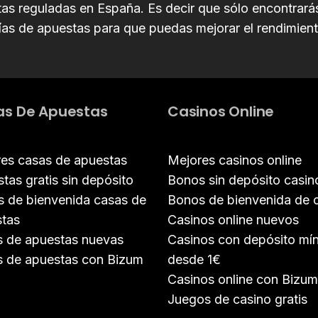
as reguladas en España. Es decir que sólo encontrarás
as de apuestas para que puedas mejorar el rendimient
s De Apuestas
Casinos Online
es casas de apuestas
Mejores casinos online
tas gratis sin depósito
Bonos sin depósito casin
 de bienvenida casas de
Bonos de bienvenida de 
tas
Casinos online nuevos
 de apuestas nuevas
Casinos con depósito mí
 de apuestas con Bizum
desde 1€
Casinos online con Bizum
Juegos de casino gratis