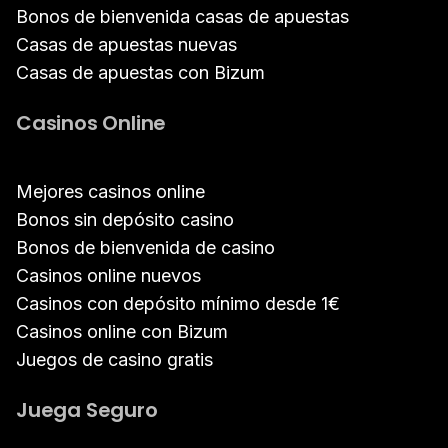
Bonos de bienvenida casas de apuestas
Casas de apuestas nuevas
Casas de apuestas con Bizum
Casinos Online
Mejores casinos online
Bonos sin depósito casino
Bonos de bienvenida de casino
Casinos online nuevos
Casinos con depósito mínimo desde 1€
Casinos online con Bizum
Juegos de casino gratis
Juega Seguro