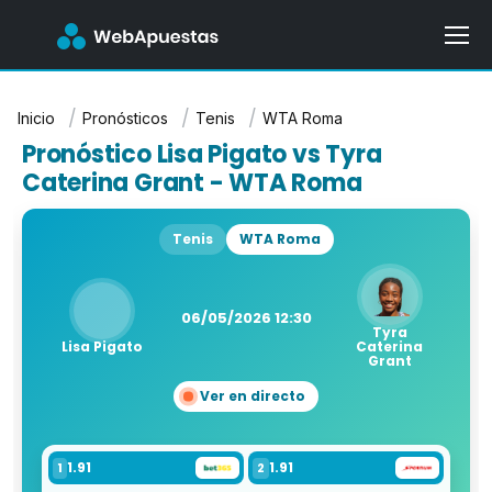
Inicio
Pronósticos
Tenis
WTA Roma
Pronóstico Lisa Pigato vs Tyra
Caterina Grant - WTA Roma
Tenis
WTA Roma
06/05/2026 12:30
Tyra
Lisa Pigato
Caterina
Grant
Ver en directo
1.91
1.91
1
2