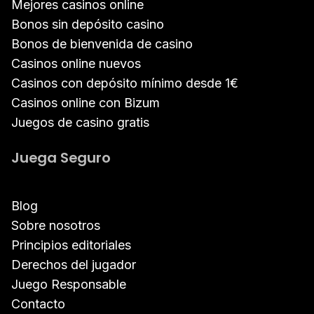
Mejores casinos online
Bonos sin depósito casino
Bonos de bienvenida de casino
Casinos online nuevos
Casinos con depósito mínimo desde 1€
Casinos online con Bizum
Juegos de casino gratis
Juega Seguro
Blog
Sobre nosotros
Principios editoriales
Derechos del jugador
Juego Responsable
Contacto