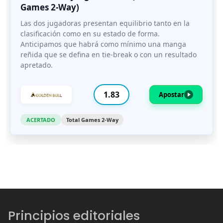
Games 2-Way)
Las dos jugadoras presentan equilibrio tanto en la
clasificación como en su estado de forma.
Anticipamos que habrá como mínimo una manga
reñida que se defina en tie-break o con un resultado
apretado.
1.83
Apostar
ACERTADO
Total Games 2-Way
Principios editoriales