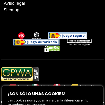
Aviso legal
Sitemap
Selector Pais
España
México
Perú
Colombia
¡SON SÓLO UNAS COOKIES!
Copyright © 2026 Webapuestas.com todos los derechos reservados.
Las cookies nos ayudan a marcar la diferencia en tu
Para mayores de 18 años. Juega con responsabilidad. Sin diversión no hay
experiencia de apuestas