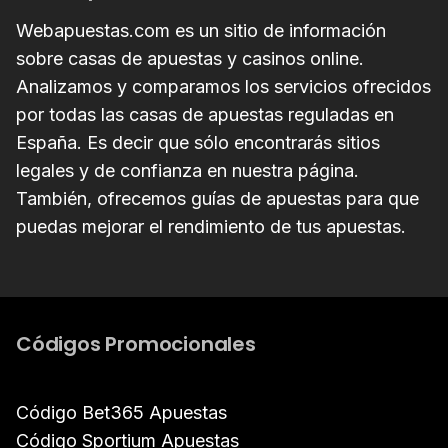
Webapuestas.com es un sitio de información
sobre casas de apuestas y casinos online.
Analizamos y comparamos los servicios ofrecidos
por todas las casas de apuestas reguladas en
España. Es decir que sólo encontrarás sitios
legales y de confianza en nuestra página.
También, ofrecemos guías de apuestas para que
puedas mejorar el rendimiento de tus apuestas.
Códigos Promocionales
Código Bet365 Apuestas
Código Sportium Apuestas