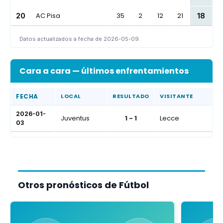
AC Pisa
35
2
12
21
20
18
Datos actualizados a fecha de 2026-05-09.
Cara a cara — últimos enfrentamientos
FECHA
LOCAL
RESULTADO
VISITANTE
2026-01-
Juventus
1 - 1
Lecce
03
Otros pronósticos de Fútbol