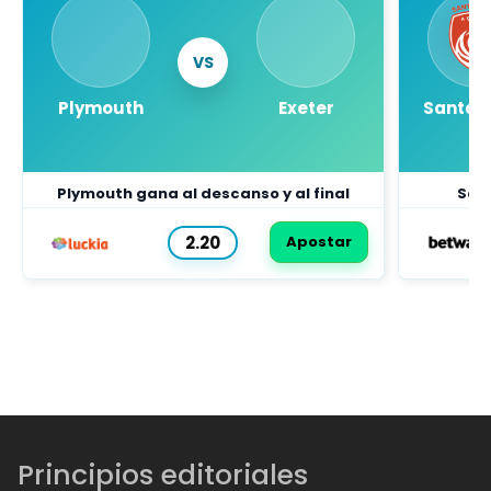
VS
Plymouth
Exeter
Santa C
Plymouth gana al descanso y al final
San
2.20
Apostar
Principios editoriales