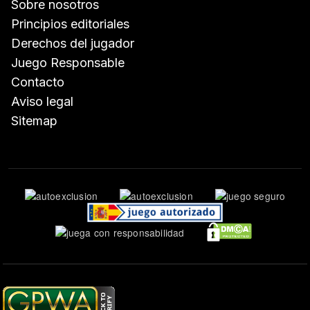
Sobre nosotros
Principios editoriales
Derechos del jugador
Juego Responsable
Contacto
Aviso legal
Sitemap