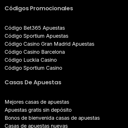
Códigos Promocionales
Código Bet365 Apuestas
Código Sportium Apuestas
Código Casino Gran Madrid Apuestas
Código Casino Barcelona
Código Luckia Casino
Código Sportium Casino
Casas De Apuestas
Mejores casas de apuestas
Apuestas gratis sin depósito
Bonos de bienvenida casas de apuestas
Casas de apuestas nuevas