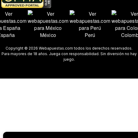
Selector Pais
España
México
Perú
Colomb
Copyright © 2026 Webapuestas.com todos los derechos reservados.
Para mayores de 18 años. Juega con responsabilidad. Sin diversión no hay
juego.