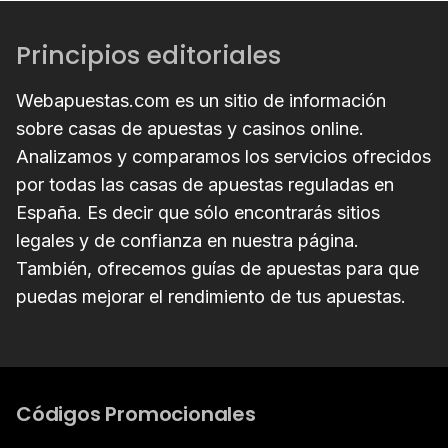
Principios editoriales
Webapuestas.com es un sitio de información
sobre casas de apuestas y casinos online.
Analizamos y comparamos los servicios ofrecidos
por todas las casas de apuestas reguladas en
España. Es decir que sólo encontrarás sitios
legales y de confianza en nuestra página.
También, ofrecemos guías de apuestas para que
puedas mejorar el rendimiento de tus apuestas.
Códigos Promocionales