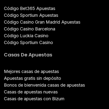
Código Bet365 Apuestas
Código Sportium Apuestas
Código Casino Gran Madrid Apuestas
Código Casino Barcelona
Código Luckia Casino
Código Sportium Casino
Casas De Apuestas
Mejores casas de apuestas
Apuestas gratis sin depósito
Bonos de bienvenida casas de apuestas
Casas de apuestas nuevas
Casas de apuestas con Bizum