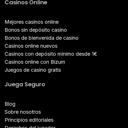
Casinos Online
Mejores casinos online
Bonos sin depósito casino
Bonos de bienvenida de casino
Casinos online nuevos
Casinos con depósito mínimo desde 1€
Casinos online con Bizum
Juegos de casino gratis
Juega Seguro
Blog
Sobre nosotros
Principios editoriales
Derechos del jugador