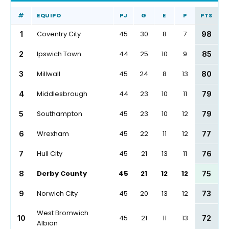
#
EQUIPO
PJ
G
E
P
PTS
Coventry City
45
30
8
7
1
98
Ipswich Town
44
25
10
9
2
85
Millwall
45
24
8
13
3
80
Middlesbrough
44
23
10
11
4
79
Southampton
45
23
10
12
5
79
Wrexham
45
22
11
12
6
77
Hull City
45
21
13
11
7
76
Derby County
45
21
12
12
8
75
Norwich City
45
20
13
12
9
73
West Bromwich
45
21
11
13
10
72
Albion