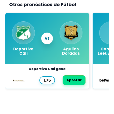
Otros pronósticos de Fútbol
VS
Deportivo
Aguilas
Camb
Cali
Doradas
Leeuwa
Deportivo Cali gana
1.75
Apostar