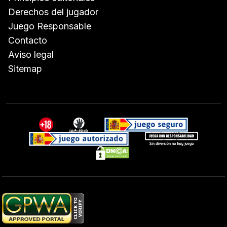
Derechos del jugador
Juego Responsable
Contacto
Aviso legal
Sitemap