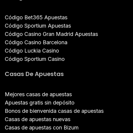
Código Bet365 Apuestas
Código Sportium Apuestas
Código Casino Gran Madrid Apuestas
Código Casino Barcelona
Código Luckia Casino
Código Sportium Casino
Casas De Apuestas
Mejores casas de apuestas
Apuestas gratis sin depósito
Bonos de bienvenida casas de apuestas
Casas de apuestas nuevas
Casas de apuestas con Bizum