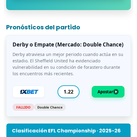
Pronósticos del partido
Derby o Empate (Mercado: Double Chance)
Derby atraviesa un mejor periodo cuando actúa en su
estadio. El Sheffield United ha evidenciado
vulnerabilidad en su condición de forastero durante
los encuentros más recientes.
1.22
Apostar
FALLIDO
Double Chance
Clasificación EFL Championship · 2025-26