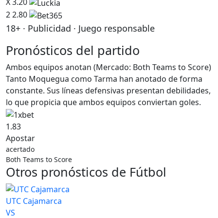
X
3.20
2
2.80
18+ · Publicidad · Juego responsable
Pronósticos del partido
Ambos equipos anotan (Mercado: Both Teams to Score)
Tanto Moquegua como Tarma han anotado de forma
constante. Sus líneas defensivas presentan debilidades,
lo que propicia que ambos equipos conviertan goles.
1.83
Apostar
acertado
Both Teams to Score
Otros pronósticos de Fútbol
UTC Cajamarca
VS