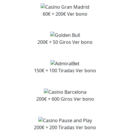
60€ + 200€
Ver bono
200€ + 50 Giros
Ver bono
150€ + 100 Tiradas
Ver bono
200€ + 600 Giros
Ver bono
200€ + 200 Tiradas
Ver bono