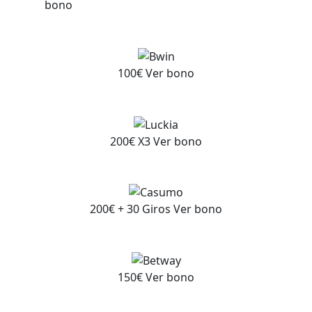
bono
100€
Ver bono
200€ X3
Ver bono
200€ + 30 Giros
Ver bono
150€
Ver bono