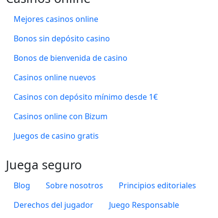
Mejores casinos online
Bonos sin depósito casino
Bonos de bienvenida de casino
Casinos online nuevos
Casinos con depósito mínimo desde 1€
Casinos online con Bizum
Juegos de casino gratis
Juega seguro
Blog
Sobre nosotros
Principios editoriales
Derechos del jugador
Juego Responsable