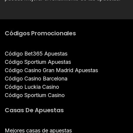
Códigos Promocionales
Código Bet365 Apuestas
Código Sportium Apuestas
Código Casino Gran Madrid Apuestas
Código Casino Barcelona
Código Luckia Casino
Código Sportium Casino
Casas De Apuestas
Mejores casas de apuestas