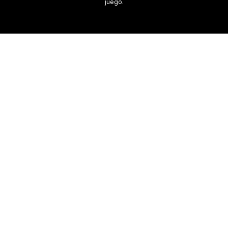
juego.