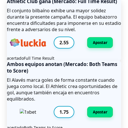
Athletic Club gana (Mercado: Full Time Result)
El conjunto bilbaíno exhibe una mayor solidez
durante la presente campaña. El equipo babazorro
encuentra dificultades para imponerse en su estadio
frente a adversarios de su nivel.
2.55
Apostar
acertado
Full Time Result
Ambos equipos anotan (Mercado: Both Teams
to Score)
El Alavés marca goles de forma constante cuando
juega como local. El Athletic crea oportunidades de
gol, aunque también encaja en encuentros
equilibrados.
1.75
Apostar
acertado
Both Teams to Score