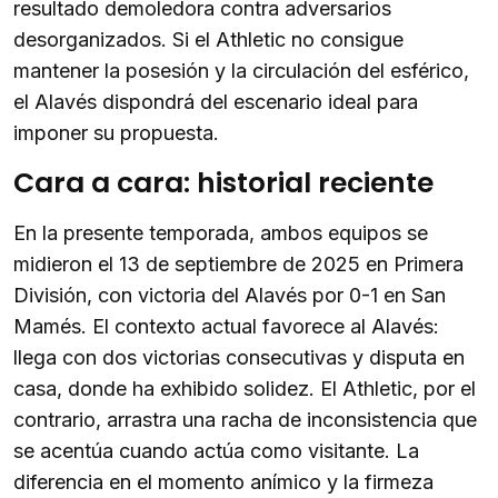
resultado demoledora contra adversarios
desorganizados. Si el Athletic no consigue
mantener la posesión y la circulación del esférico,
el Alavés dispondrá del escenario ideal para
imponer su propuesta.
Cara a cara: historial reciente
En la presente temporada, ambos equipos se
midieron el 13 de septiembre de 2025 en Primera
División, con victoria del Alavés por 0-1 en San
Mamés. El contexto actual favorece al Alavés:
llega con dos victorias consecutivas y disputa en
casa, donde ha exhibido solidez. El Athletic, por el
contrario, arrastra una racha de inconsistencia que
se acentúa cuando actúa como visitante. La
diferencia en el momento anímico y la firmeza