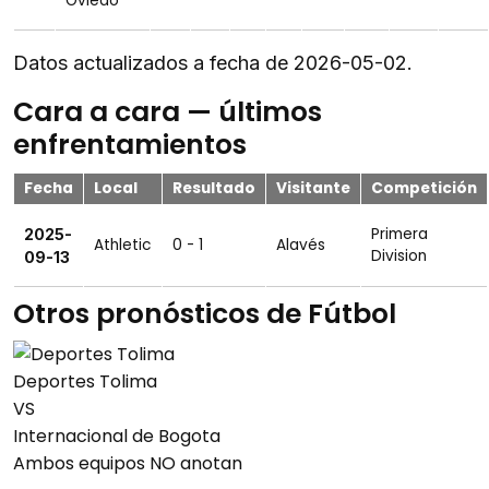
Oviedo
Datos actualizados a fecha de 2026-05-02.
Cara a cara — últimos
enfrentamientos
Fecha
Local
Resultado
Visitante
Competición
Primera
2025-
Athletic
0 - 1
Alavés
Division
09-13
Otros pronósticos de Fútbol
Deportes Tolima
VS
Internacional de Bogota
Ambos equipos NO anotan