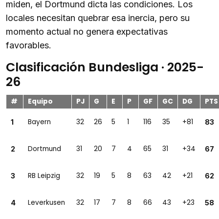
miden, el Dortmund dicta las condiciones. Los
locales necesitan quebrar esa inercia, pero su
momento actual no genera expectativas
favorables.
Clasificación Bundesliga · 2025-
26
#
Equipo
PJ
G
E
P
GF
GC
DG
PTS
Bayern
32
26
5
1
116
35
+81
1
83
Dortmund
31
20
7
4
65
31
+34
2
67
RB Leipzig
32
19
5
8
63
42
+21
3
62
Leverkusen
32
17
7
8
66
43
+23
4
58