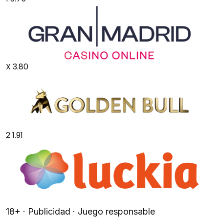
X
3.80
2
1.91
18+ · Publicidad · Juego responsable