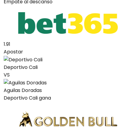
Empate al descanso
1.91
Apostar
Deportivo Cali
VS
Aguilas Doradas
Deportivo Cali gana