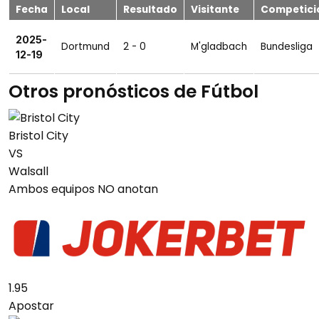
Fecha
Local
Resultado
Visitante
Competici
2025-
Dortmund
2 - 0
M'gladbach
Bundesliga
12-19
Otros pronósticos de Fútbol
Bristol City
VS
Walsall
Ambos equipos NO anotan
1.95
Apostar