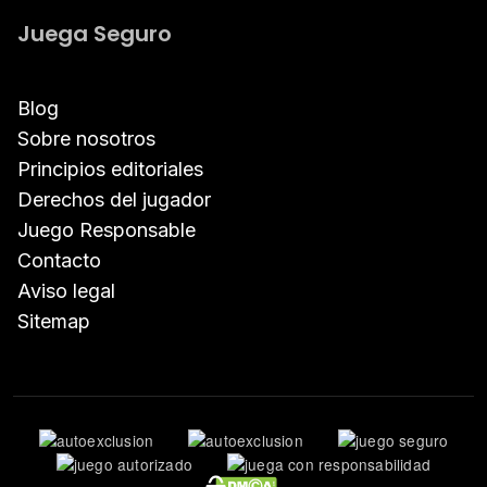
Juega Seguro
Blog
Sobre nosotros
Principios editoriales
Derechos del jugador
Juego Responsable
Contacto
Aviso legal
Sitemap