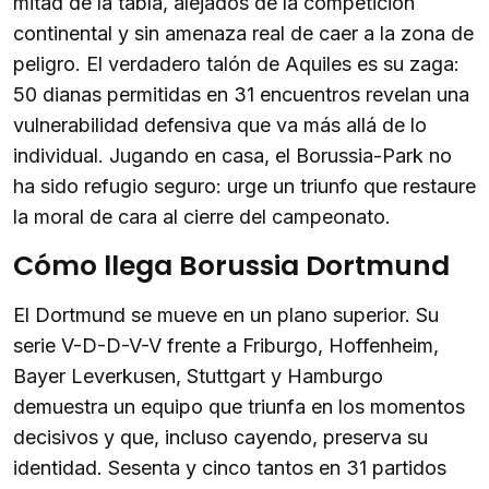
mitad de la tabla, alejados de la competición
continental y sin amenaza real de caer a la zona de
peligro. El verdadero talón de Aquiles es su zaga:
50 dianas permitidas en 31 encuentros revelan una
vulnerabilidad defensiva que va más allá de lo
individual. Jugando en casa, el Borussia-Park no
ha sido refugio seguro: urge un triunfo que restaure
la moral de cara al cierre del campeonato.
Cómo llega Borussia Dortmund
El Dortmund se mueve en un plano superior. Su
serie V-D-D-V-V frente a Friburgo, Hoffenheim,
Bayer Leverkusen, Stuttgart y Hamburgo
demuestra un equipo que triunfa en los momentos
decisivos y que, incluso cayendo, preserva su
identidad. Sesenta y cinco tantos en 31 partidos