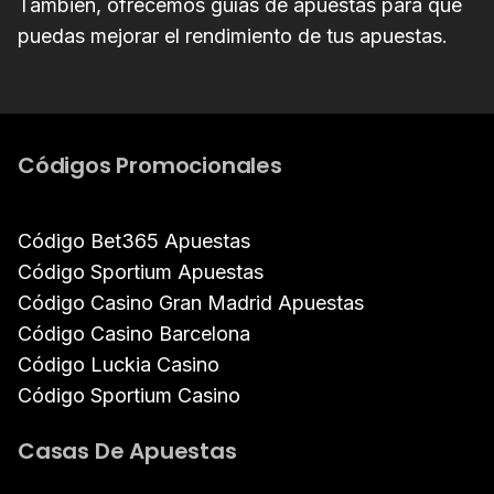
También, ofrecemos guías de apuestas para que
puedas mejorar el rendimiento de tus apuestas.
Códigos Promocionales
Código Bet365 Apuestas
Código Sportium Apuestas
Código Casino Gran Madrid Apuestas
Código Casino Barcelona
Código Luckia Casino
Código Sportium Casino
Casas De Apuestas