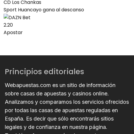
CD Los Chankas
Sport Huancayo gana al descanso
2.20
Apostar
Principios editoriales
Webapuestas.com es un sitio de información
sobre casas de apuestas y casinos online.
Analizamos y comparamos los servicios ofrecidos
por todas las casas de apuestas reguladas en
España. Es decir que sólo encontrarás sitios
legales y de confianza en nuestra página.