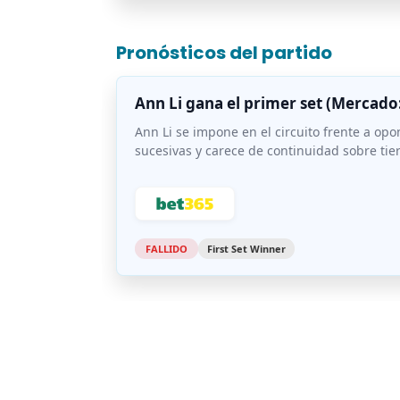
Pronósticos del partido
Ann Li gana el primer set (Mercado:
Ann Li se impone en el circuito frente a op
sucesivas y carece de continuidad sobre tier
FALLIDO
First Set Winner