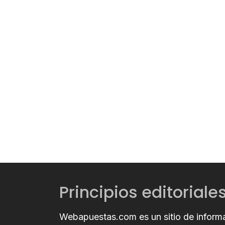
Principios editoriale
Webapuestas.com es un sitio de informa