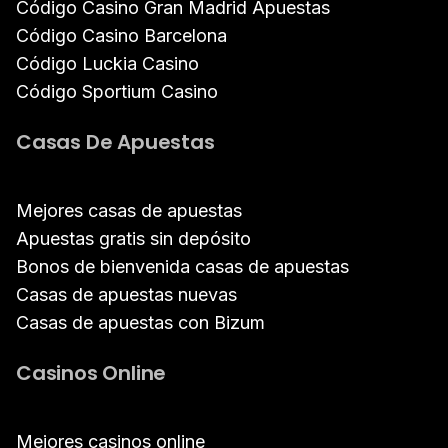
Código Casino Gran Madrid Apuestas
Código Casino Barcelona
Código Luckia Casino
Código Sportium Casino
Casas De Apuestas
Mejores casas de apuestas
Apuestas gratis sin depósito
Bonos de bienvenida casas de apuestas
Casas de apuestas nuevas
Casas de apuestas con Bizum
Casinos Online
Mejores casinos online