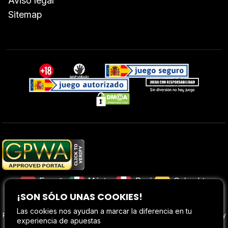
Aviso legal
Sitemap
Selector Pais
España
México
Perú
Colombia
¡SON SÓLO UNAS COOKIES!
Copyright © 2026 Webapuestas.com todos los derechos reservados.
Las cookies nos ayudan a marcar la diferencia en tu
Para mayores de 18 años. Juega con responsabilidad. Sin diversión no hay
experiencia de apuestas
juego.